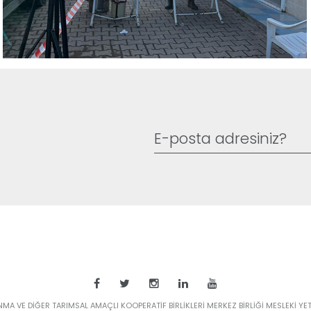
MA VE DİĞER TARIMSAL AMAÇLI KOOPERATİF BİRLİKLERİ MERKEZ BİRLİĞİ MESLEKİ YETE